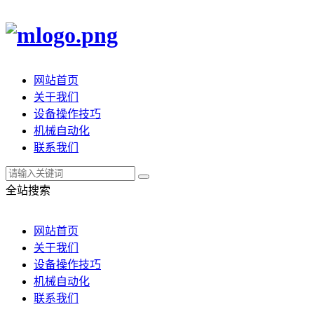
网站首页
关于我们
设备操作技巧
机械自动化
联系我们
全站搜索
网站首页
关于我们
设备操作技巧
机械自动化
联系我们