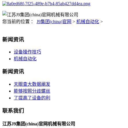
您当前的位置 ：
J9集团(china)官网
>
机械自动化
>
新闻资讯
设备操作技巧
机械自动化
新闻资讯
天眼查大数据阐发
能够按照分歧螺丝
了提高了设备的利
联系我们
江苏J9集团(china)官网机械有限公司