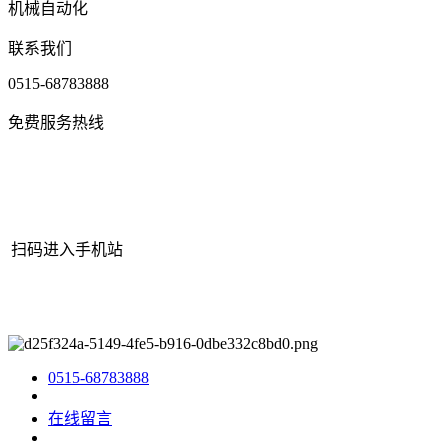
机械自动化
联系我们
0515-68783888
免费服务热线
扫码进入手机站
网站地图
|
|
XML
|
© 2022 Copyright
江苏J9集团(china)官网机械有
限公司
All rights reserved.
0515-68783888
在线留言