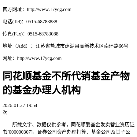
官方网址：http://www.17ycg.com
电话(Tel)：0515-68783888
传真(Fax)：0515-68783088
地址（Add）：江苏省盐城市建湖县高新技术区南环路66号
网址：http://www.17ycg.com
同花顺基金不所代销基金产物
的基金办理人机构
2026-01-27 19:54
次
所载文字、数据仅供参考，同花顺爱基金发卖营业资历证
书[000000307]，证券公司资产办理打算、基金公司及其子公