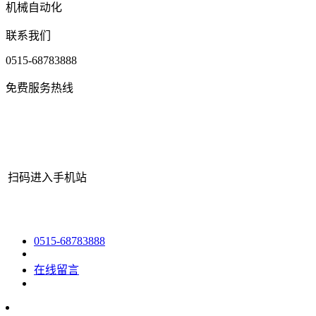
机械自动化
联系我们
0515-68783888
免费服务热线
扫码进入手机站
网站地图
|
|
XML
|
© 2022 Copyright
江苏J9集团(china)官网机械
0515-68783888
在线留言