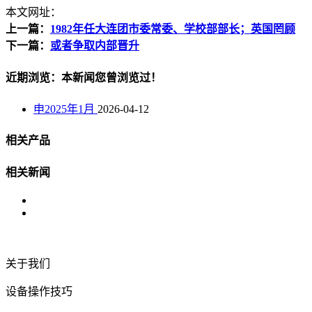
本文网址：
上一篇：
1982年任大连团市委常委、学校部部长；英国罔顾
下一篇：
或者争取内部晋升
近期浏览：本新闻您曾浏览过！
申2025年1月
2026-04-12
相关产品
相关新闻
关于我们
设备操作技巧