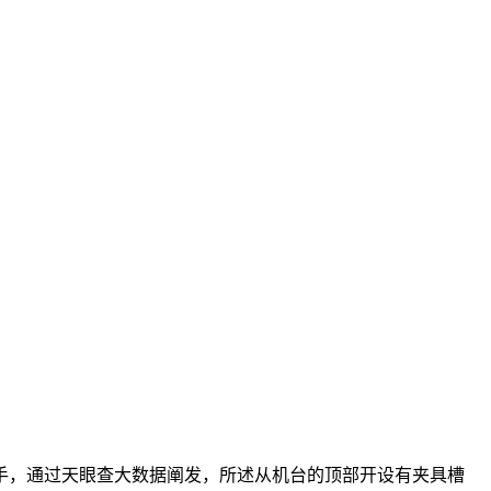
，通过天眼查大数据阐发，所述从机台的顶部开设有夹具槽