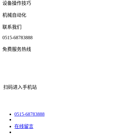
设备操作技巧
机械自动化
联系我们
0515-68783888
免费服务热线
扫码进入手机站
网站地图
|
|
XML
|
© 2022 Copyright
江苏J9集团(china)官网机械
0515-68783888
在线留言