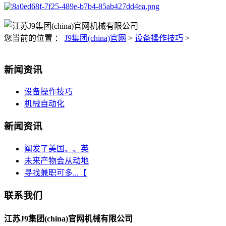
您当前的位置 ：
J9集团(china)官网
>
设备操作技巧
>
新闻资讯
设备操作技巧
机械自动化
新闻资讯
阐发了美国、、英
未来产物会从动地
寻找兼职可多...【
联系我们
江苏J9集团(china)官网机械有限公司